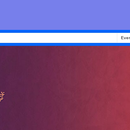
Eve
ं