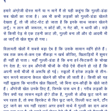
१
हमारे अंग्रेजी दोस्त मानें या न मानें मैं तो यही कहूंगा कि गुल्ली-डंडा
सब खेलों का राजा है। अब भी कभी लड़कों को गुल्ली-डंडा खेलते
देखता हूँ, तो जी लोट-पोट हो जाता है कि इनके साथ जाकर खेलने
लगूँ। न लान की जरूरत, न कोर्ट की, न नेट की, न थापी की। मज़े
से किसी पेड़ से एक टहनी काट ली, गुल्ली बना ली और दो आदमी भी
आ जाएँ तो खेल शुरू हो गया।
विलायती खेलों में सबसे बड़ा ऐब है कि उसके सामान महँगे होते हैं।
जब तक कम-से-कम एक सैंकड़ा न खर्च कीजिए, खिलाड़ियों में शुमार
ही नहीं हो पाता। यहॉँ गुल्ली-डंडा है कि बना हर्र-फिटकरी के चोखा
रंग देता है; पर हम अँगरेजी चीजों के पीछे ऐसे दीवाने हो रहे हैं कि
अपनी सभी चीजों से अरूचि हो गई। स्कूलों में हरेक लड़के से तीन-
चार रूपये सालाना केवल खेलने की फीस ली जाती है। किसी को यह
नहीं सूझता कि भारतीय खेल खिलाऍं, जो बिना दाम-कौड़ी के खेले जाते
हैं। अँगरेजी खेल उनके लिए हैं, जिनके पास धन है। गरीब लड़कों के
सिर क्यों यह व्यसन मढ़ते हो? ठीक है, गुल्ली से ऑंख फूट जाने का
भय रहता है, तो क्या क्रिकेट से सिर फूट जाने, तिल्ली फट जाने, टॉँग
टूट जाने का भय नहीं रहता! अगर हमारे माथे में गुल्ली का दाग आज