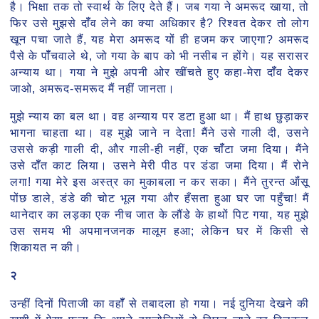
है। भिक्षा तक तो स्वार्थ के लिए देते हैं। जब गया ने अमरूद खाया, तो
फिर उसे मुझसे दॉँव लेने का क्या अधिकार है? रिश्वत देकर तो लोग
खून पचा जाते हैं, यह मेरा अमरूद यों ही हजम कर जाएगा? अमरूद
पैसे के पॉँचवाले थे, जो गया के बाप को भी नसीब न होंगे। यह सरासर
अन्याय था। गया ने मुझे अपनी ओर खींचते हुए कहा-मेरा दॉँव देकर
जाओ, अमरूद-समरूद मैं नहीं जानता।
मुझे न्याय का बल था। वह अन्याय पर डटा हुआ था। मैं हाथ छुड़ाकर
भागना चाहता था। वह मुझे जाने न देता! मैंने उसे गाली दी, उसने
उससे कड़ी गाली दी, और गाली-ही नहीं, एक चॉँटा जमा दिया। मैंने
उसे दॉँत काट लिया। उसने मेरी पीठ पर डंडा जमा दिया। मैं रोने
लगा! गया मेरे इस अस्त्र का मुकाबला न कर सका। मैंने तुरन्त ऑंसू
पोंछ डाले, डंडे की चोट भूल गया और हँसता हुआ घर जा पहुँचा! मैं
थानेदार का लड़का एक नीच जात के लौंडे के हाथों पिट गया, यह मुझे
उस समय भी अपमानजनक मालूम हआ; लेकिन घर में किसी से
शिकायत न की।
२
उन्हीं दिनों पिताजी का वहॉँ से तबादला हो गया। नई दुनिया देखने की