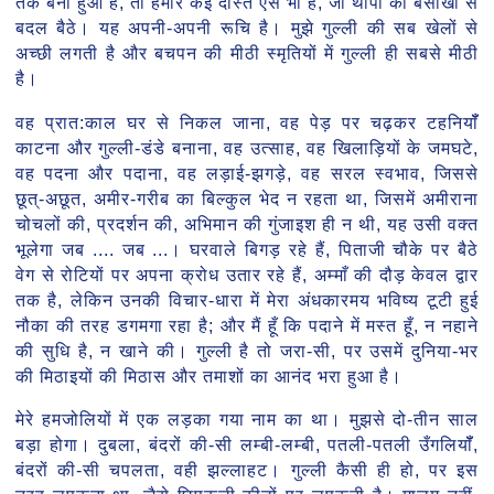
तक बना हुआ है, तो हमारे कई दोस्त ऐसे भी हैं, जो थापी को बैसाखी से
बदल बैठे। यह अपनी-अपनी रूचि है। मुझे गुल्ली की सब खेलों से
अच्छी लगती है और बचपन की मीठी स्मृतियों में गुल्ली ही सबसे मीठी
है।
वह प्रात:काल घर से निकल जाना, वह पेड़ पर चढ़कर टहनियॉँ
काटना और गुल्ली-डंडे बनाना, वह उत्साह, वह खिलाड़ियों के जमघटे,
वह पदना और पदाना, वह लड़ाई-झगड़े, वह सरल स्वभाव, जिससे
छूत्-अछूत, अमीर-गरीब का बिल्कुल भेद न रहता था, जिसमें अमीराना
चोचलों की, प्रदर्शन की, अभिमान की गुंजाइश ही न थी, यह उसी वक्त
भूलेगा जब .... जब ...। घरवाले बिगड़ रहे हैं, पिताजी चौके पर बैठे
वेग से रोटियों पर अपना क्रोध उतार रहे हैं, अम्माँ की दौड़ केवल द्वार
तक है, लेकिन उनकी विचार-धारा में मेरा अंधकारमय भविष्य टूटी हुई
नौका की तरह डगमगा रहा है; और मैं हूँ कि पदाने में मस्त हूँ, न नहाने
की सुधि है, न खाने की। गुल्ली है तो जरा-सी, पर उसमें दुनिया-भर
की मिठाइयों की मिठास और तमाशों का आनंद भरा हुआ है।
मेरे हमजोलियों में एक लड़का गया नाम का था। मुझसे दो-तीन साल
बड़ा होगा। दुबला, बंदरों की-सी लम्बी-लम्बी, पतली-पतली उँगलियॉँ,
बंदरों की-सी चपलता, वही झल्लाहट। गुल्ली कैसी ही हो, पर इस