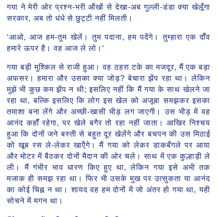
गया ने मेरी ओर प्रश्न-भरी ऑंखों से देखा-अब गुल्ली-डंडा क्या खेलूँगा
सरकार, अब तो धंधे से छुट्टी नहीं मिलती।
‘आओ, आज हम-तुम खेलें। तुम पदाना, हम पदेंगे। तुम्हारा एक दॉँव
हमारे ऊपर है। वह आज ले लो।‘
गया बड़ी मुश्किल से राजी हुआ। वह ठहरा टके का मजदूर, मैं एक बड़ा
अफसर। हमारा और उसका क्या जोड़? बेचारा झेंप रहा था। लेकिन
मुझे भी कुछ कम झेंप न थी; इसलिए नहीं कि मैं गया के साथ खेलने जा
रहा था, बल्कि इसलिए कि लोग इस खेल को अजूबा समझकर इसका
तमाशा बना लेंगे और अच्छी-खासी भीड़ लग जाएगी। उस भीड़ में वह
आनंद कहॉँ रहेगा, पर खेले बगैर तो रहा नहीं जाता। आखिर निश्चय
हुआ कि दोनों जने बस्ती से बहुत दूर खेलेंगे और बचपन की उस मिठाई
को खूब रस ले-लेकर खाऍंगे। मैं गया को लेकर डाकबँगले पर आया
और मोटर में बैठकर दोनों मैदान की ओर चले। साथ में एक कुल्हाड़ी ले
ली। मैं गंभीर भाव धारण किए हुए था, लेकिन गया इसे अभी तक
मजाक ही समझ रहा था। फिर भी उसके मुख पर उत्सुकता या आनंद
का कोई चिह्न न था। शायद वह हम दोनों में जो अंतर हो गया था, यही
सोचने में मगन था।