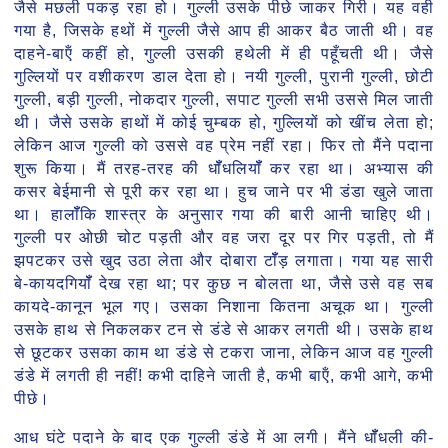
जैसे मछली पकड़ रहा हो। गुल्ली उसके पीछे जाकर गिरी। यह वही
गया है, जिसके हथों में गुल्ली जैसे आप ही आकर बैठ जाती थी। वह
दाहने-बाऍं कहीं हो, गुल्ली उसकी हथेली में ही पहूँचती थी। जैसे
गुल्लियों पर वशीकरण डाल देता हो। नयी गुल्ली, पुरानी गुल्ली, छोटी
गुल्ली, बड़ी गुल्ली, नोकदार गुल्ली, सपाट गुल्ली सभी उससे मिल जाती
थी। जैसे उसके हाथों में कोई चुम्बक हो, गुल्लियों को खींच लेता हो;
लेकिन आज गुल्ली को उससे वह प्रेम नहीं रहा। फिर तो मैंने पदाना
शुरू किया। मैं तरह-तरह की धॉँधलियॉँ कर रहा था। अभ्यास की
कसर बेईमानी से पूरी कर रहा था। हुच जाने पर भी डंडा खुले जाता
था। हालॉँकि शास्त्र के अनुसार गया की बारी आनी चाहिए थी।
गुल्ली पर ओछी चोट पड़ती और वह जरा दूर पर गिर पड़ती, तो मैं
झपटकर उसे खुद उठा लेता और दोबारा टॉँड़ लगाता। गया यह सारी
बे-कायदगियॉँ देख रहा था; पर कुछ न बोलता था, जैसे उसे वह सब
कायदे-कानून भूल गए। उसका निशाना कितना अचूक था। गुल्ली
उसके हाथ से निकलकर टन से डंडे से आकर लगती थी। उसके हाथ
से छूटकर उसका काम था डंडे से टकरा जाना, लेकिन आज वह गुल्ली
डंडे में लगती ही नहीं! कभी दाहिने जाती है, कभी बाऍं, कभी आगे, कभी
पीछे।
आध घंटे पदाने के बाद एक गुल्ली डंडे में आ लगी। मैंने धॉँधली की-