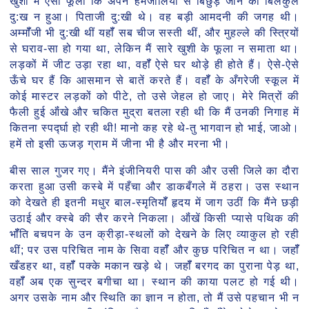
खुशी में ऐसा फूला कि अपने हमजोलियों से बिछुड़ जाने का बिलकुल
दु:ख न हुआ। पिताजी दु:खी थे। वह बड़ी आमदनी की जगह थी।
अम्मॉँजी भी दु:खी थीं यहॉँ सब चीज सस्ती थीं, और मुहल्ले की स्त्रियों
से घराव-सा हो गया था, लेकिन मैं सारे खुशी के फूला न समाता था।
लड़कों में जीट उड़ा रहा था, वहॉँ ऐसे घर थोड़े ही होते हैं। ऐसे-ऐसे
ऊँचे घर हैं कि आसमान से बातें करते हैं। वहॉँ के अँगरेजी स्कूल में
कोई मास्टर लड़कों को पीटे, तो उसे जेहल हो जाए। मेरे मित्रों की
फैली हुई ऑंखे और चकित मुद्रा बतला रही थी कि मैं उनकी निगाह में
कितना स्पर्द्घा हो रही थी! मानो कह रहे थे-तु भागवान हो भाई, जाओ।
हमें तो इसी ऊजड़ ग्राम में जीना भी है और मरना भी।
बीस साल गुजर गए। मैंने इंजीनियरी पास की और उसी जिले का दौरा
करता हुआ उसी कस्बे में पहँचा और डाकबँगले में ठहरा। उस स्थान
को देखते ही इतनी मधुर बाल-स्मृतियॉँ हृदय में जाग उठीं कि मैंने छड़ी
उठाई और क्स्बे की सैर करने निकला। ऑंखें किसी प्यासे पथिक की
भॉँति बचपन के उन क्रीड़ा-स्थलों को देखने के लिए व्याकुल हो रही
थीं; पर उस परिचित नाम के सिवा वहॉँ और कुछ परिचित न था। जहॉँ
खँडहर था, वहॉँ पक्के मकान खड़े थे। जहॉँ बरगद का पुराना पेड़ था,
वहॉँ अब एक सुन्दर बगीचा था। स्थान की काया पलट हो गई थी।
अगर उसके नाम और स्थिति का ज्ञान न होता, तो मैं उसे पहचान भी न