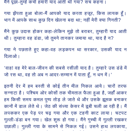
मैंने पूछा-तुम्हें कभी हमारी याद आती थी गया? सच कहना।
गया झेंपता हुआ बोला-मैं आपको याद करता हजूर, किस लायक हूँ।
भाग में आपके साथ कुछ दिन खेलना बदा था; नहीं मेरी क्या गिनती?
मैंने कुछ उदास होकर कहा-लेकिन मुझे तो बराबर, तुम्हारी याद आती
थी। तुम्हारा वह डंडा, जो तुमने तानकर जमाया था, याद है न?
गया ने पछताते हुए कहा-वह लड़कपन था सरकार, उसकी याद न
दिलाओ।
‘वाह! वह मेरे बाल-जीवन की सबसे रसीली याद है। तुम्हारे उस डंडे में
जो रस था, वह तो अब न आदर-सम्मान में पाता हूँ, न धन में।‘
इतनी देर में हम बस्ती से कोई तीन मील निकल आये। चारों तरफ
सन्नाटा है। पश्चिम ओर कोसों तक भीमताल फैला हुआ है, जहॉँ आकर
हम किसी समय कमल पुष्प तोड़ ले जाते थे और उसके झूमक बनाकर
कानों में डाल लेते थे। जेठ की संध्या केसर में डूबी चली आ रही है। मैं
लपककर एक पेड़ पर चढ़ गया और एक टहनी काट लाया। चटपट
गुल्ली-डंडा बन गया। खेल शुरू हो गया। मैंने गुच्ची में गुल्ली रखकर
उछाली। गुल्ली गया के सामने से निकल गई। उसने हाथ लपकाया,