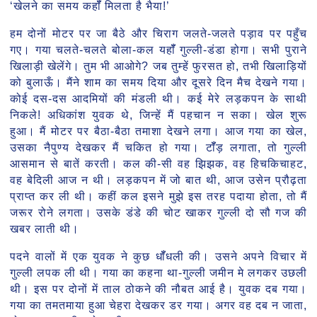
‘खेलने का समय कहॉँ मिलता है भैया!’
हम दोनों मोटर पर जा बैठे और चिराग जलते-जलते पड़ाव पर पहुँच
गए। गया चलते-चलते बोला-कल यहॉँ गुल्ली-डंडा होगा। सभी पुराने
खिलाड़ी खेलेंगे। तुम भी आओगे? जब तुम्हें फुरसत हो, तभी खिलाड़ियों
को बुलाऊँ। मैंने शाम का समय दिया और दूसरे दिन मैच देखने गया।
कोई दस-दस आदमियों की मंडली थी। कई मेरे लड़कपन के साथी
निकले! अधिकांश युवक थे, जिन्हें मैं पहचान न सका। खेल शुरू
हुआ। मैं मोटर पर बैठा-बैठा तमाशा देखने लगा। आज गया का खेल,
उसका नैपुण्य देखकर मैं चकित हो गया। टॉँड़ लगाता, तो गुल्ली
आसमान से बातें करती। कल की-सी वह झिझक, वह हिचकिचाहट,
वह बेदिली आज न थी। लड़कपन में जो बात थी, आज उसेन प्रौढ़ता
प्राप्त कर ली थी। कहीं कल इसने मुझे इस तरह पदाया होता, तो मैं
जरूर रोने लगता। उसके डंडे की चोट खाकर गुल्ली दो सौ गज की
खबर लाती थी।
पदने वालों में एक युवक ने कुछ धॉँधली की। उसने अपने विचार में
गुल्ली लपक ली थी। गया का कहना था-गुल्ली जमीन मे लगकर उछली
थी। इस पर दोनों में ताल ठोकने की नौबत आई है। युवक दब गया।
गया का तमतमाया हुआ चेहरा देखकर डर गया। अगर वह दब न जाता,