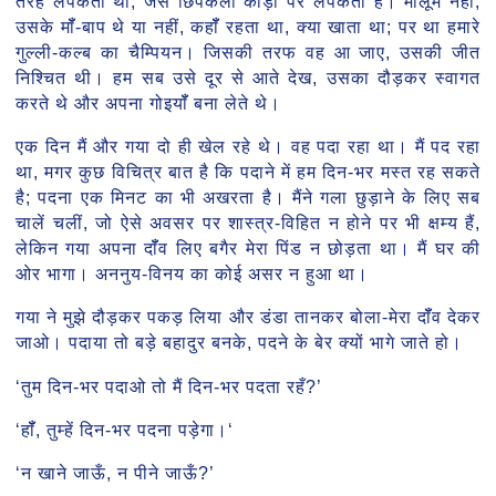
तरह लपकता था, जैसे छिपकली कीड़ों पर लपकती है। मालूम नहीं,
उसके मॉँ-बाप थे या नहीं, कहॉँ रहता था, क्या खाता था; पर था हमारे
गुल्ली-कल्ब का चैम्पियन। जिसकी तरफ वह आ जाए, उसकी जीत
निश्चित थी। हम सब उसे दूर से आते देख, उसका दौड़कर स्वागत
करते थे और अपना गोइयॉँ बना लेते थे।
एक दिन मैं और गया दो ही खेल रहे थे। वह पदा रहा था। मैं पद रहा
था, मगर कुछ विचित्र बात है कि पदाने में हम दिन-भर मस्त रह सकते
है; पदना एक मिनट का भी अखरता है। मैंने गला छुड़ाने के लिए सब
चालें चलीं, जो ऐसे अवसर पर शास्त्र-विहित न होने पर भी क्षम्य हैं,
लेकिन गया अपना दॉँव लिए बगैर मेरा पिंड न छोड़ता था। मैं घर की
ओर भागा। अननुय-विनय का कोई असर न हुआ था।
गया ने मुझे दौड़कर पकड़ लिया और डंडा तानकर बोला-मेरा दॉँव देकर
जाओ। पदाया तो बड़े बहादुर बनके, पदने के बेर क्यों भागे जाते हो।
‘तुम दिन-भर पदाओ तो मैं दिन-भर पदता रहँ?’
‘हॉँ, तुम्हें दिन-भर पदना पड़ेगा।‘
‘न खाने जाऊँ, न पीने जाऊँ?’