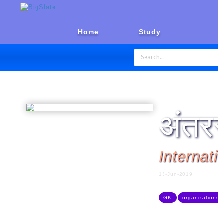
Home
Study
Home
General Knowledge
अंतर
Internat
13-Jun-2019
GK
organization