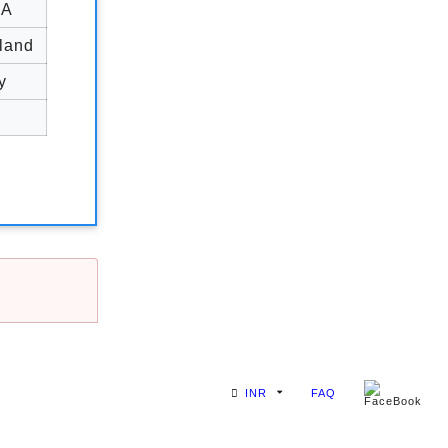
SA
land
y
INR
FAQ